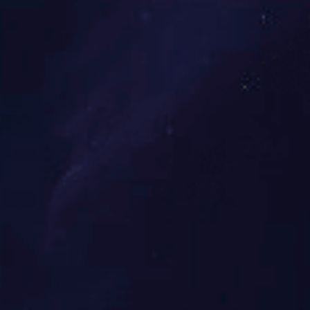
智慧广告机