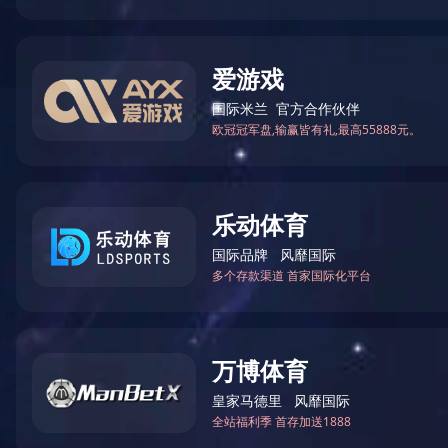
防爆电视
查看详情